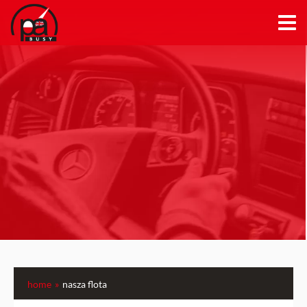
home
nasza flota